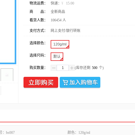
物流运费：
快递：
¥
15.00
商 品：
全新商品
看货人数：
106454
人
支付方式：
网上支付/银行转账
选择颜色：
120g/ml
选择尺码：
默认
购买数量：
(库存还剩
500
个)
号：
bs007
颜色：
120g/ml