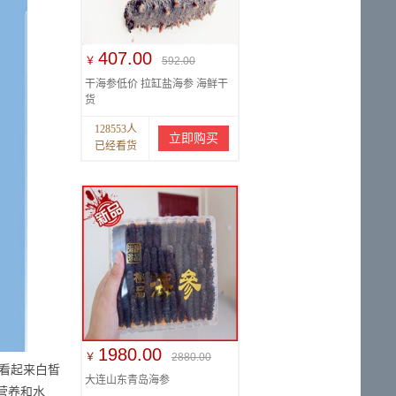
407.00
￥
592.00
干海参低价 拉缸盐海参 海鲜干
货
128553人
立即购买
已经看货
1980.00
￥
2880.00
看起来白皙
大连山东青岛海参
营养和水