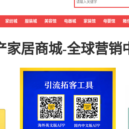
家纺城
服装城
美容馆
电器城
家装馆
母婴馆
箱
产家居商城-全球营销