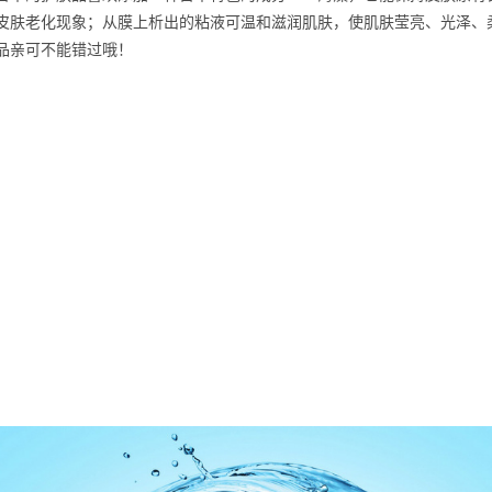
皮肤老化现象；从膜上析出的粘液可温和滋润肌肤，使肌肤莹亮、光泽、
品亲可不能错过哦！