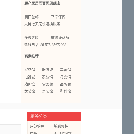
房产家居网官网旗舰店
满百包邮
正品保障
支持七天无忧退换服务
在线客服
收藏该商品
热线电话: 86-575-85672028
商家推荐
家纺馆
服装城
美容馆
电器城
家装馆
母婴馆
箱包馆
食品街
品牌街
女装馆
男装馆
鞋靴馆
相关分类
唇部护理
敏感修护
防晒
面部按摩霜