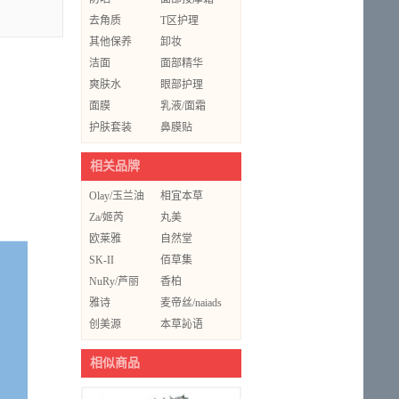
去角质
T区护理
其他保养
卸妆
洁面
面部精华
爽肤水
眼部护理
面膜
乳液/面霜
护肤套装
鼻膜贴
相关品牌
Olay/玉兰油
相宜本草
Za/姬芮
丸美
欧莱雅
自然堂
SK-II
佰草集
NuRy/芦丽
香柏
雅诗
树/CEDAR.TREE
麦帝丝/naiads
泉/ARSYCHLL
创美源
本草訫语
相似商品