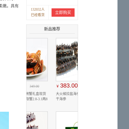
柔嫩。具有
132032人
立即购买
已经看货
新品推荐
383.00
￥
557.00
大火候拉盐海参 即食海参 淡
干海参