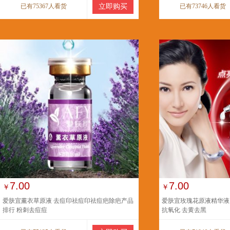
已有75367人看货
立即购买
已有73746人看货
7.00
7.00
￥
￥
爱肤宜薰衣草原液 去痘印祛痘印祛痘疤除疤产品
爱肤宜玫瑰花原液精华液1
排行 粉刺去痘痘
抗氧化 去黄去黑