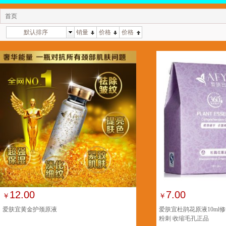
首页
默认排序
销量
价格
价格
12.00
7.00
￥
￥
爱肤宜黄金护颈原液
爱肤宜杜鹃花原液10ml修
粉刺 收缩毛孔正品