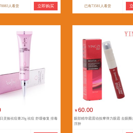
70083人看货
立即购买
已有73581人看货
0
60.00
￥
日灵验祛痘膏20g 祛痘 舒缓修复 排毒
眼部精华霜震动按摩弹力眼霜 去眼圈
浮肿