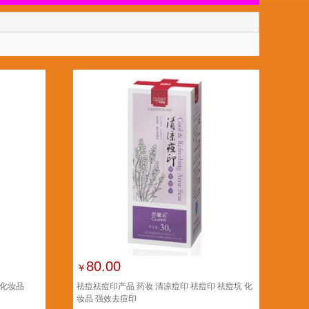
80.00
￥
 化妆品
祛痘祛痘印产品 药妆 清凉痘印 祛痘印 祛痘坑 化
妆品 强效去痘印