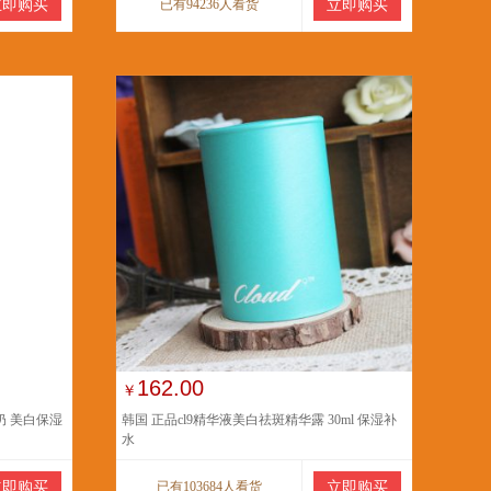
立即购买
已有94236人看货
立即购买
162.00
￥
奶 美白保湿
韩国 正品cl9精华液美白祛斑精华露 30ml 保湿补
水
立即购买
已有103684人看货
立即购买