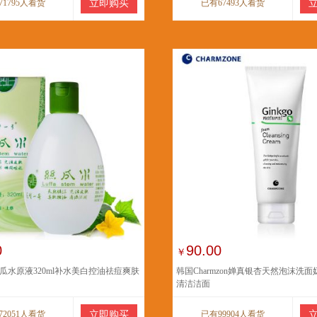
71795人看货
立即购买
已有67493人看货
0
90.00
￥
瓜水原液320ml补水美白控油祛痘爽肤
韩国Charmzon婵真银杏天然泡沫洗面
清洁洁面
72051人看货
立即购买
已有99904人看货