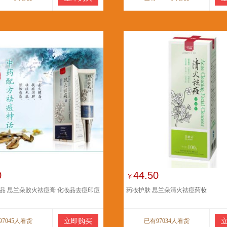
0
44.50
￥
品 思兰朵败火祛痘膏 化妆品去痘印痘
药妆护肤 思兰朵清火祛痘药妆
97045人看货
立即购买
已有97034人看货