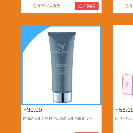
已有72338人看货
立即购买
已有
30.00
56.0
￥
￥
控油洁面膏 九蜜保湿活颜洁面膏 美白化妆品
巨型一号三