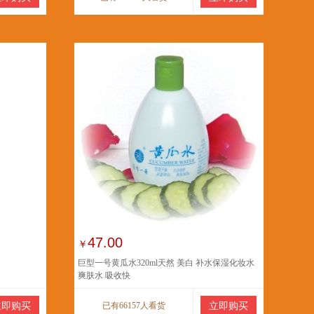
47.00
￥
巨型一号黄瓜水320ml天然 美白 补水保湿化妆水
爽肤水 吸收快
立即购买
已有66157人看货
立即购买