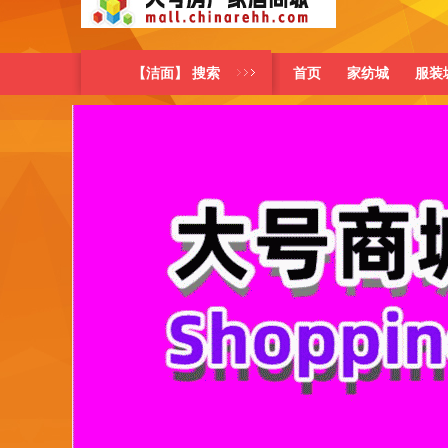
【洁面】 搜索
首页
家纺城
服装