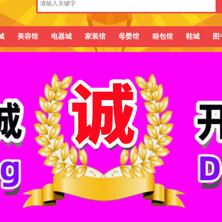
城
美容馆
电器城
家装馆
母婴馆
箱包馆
鞋城
图