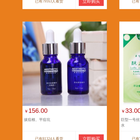
已有79163人看货
立即购买
已有
156.00
33.0
￥
￥
拔痘根、平痘坑
巨型一号丝
水
已有81324人看货
立即购买
已有