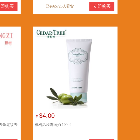
立即购买
已有65725人看货
立即购买
34.00
￥
去鱼尾纹去
橄榄温和洗面奶 100ml