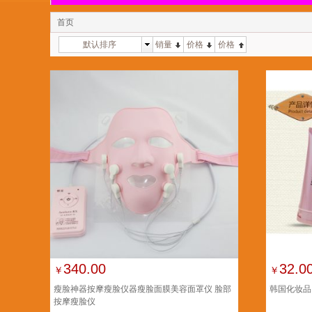
首页
默认排序
销量
价格
价格
340.00
32.0
￥
￥
瘦脸神器按摩瘦脸仪器瘦脸面膜美容面罩仪 脸部
韩国化妆品
按摩瘦脸仪