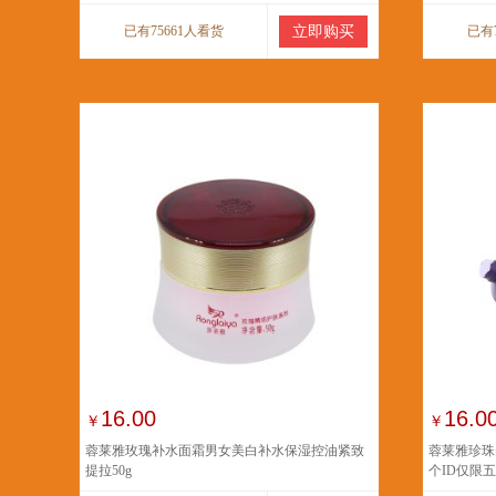
已有75661人看货
立即购买
已有
16.00
16.0
￥
￥
蓉莱雅玫瑰补水面霜男女美白补水保湿控油紧致
蓉莱雅珍珠
提拉50g
个ID仅限