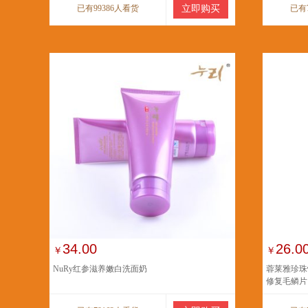
已有99386人看货
立即购买
已有
34.00
26.0
￥
￥
NuRy红参滋养嫩白洗面奶
蓉莱雅珍珠
修复毛鳞片