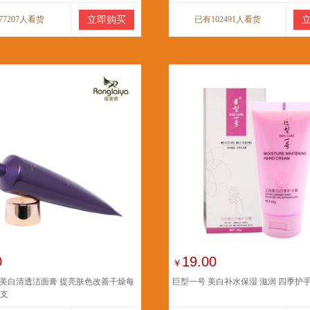
77207人看货
立即购买
已有102491人看货
0
19.00
￥
美白清透洁面膏 提亮肤色改善干燥每
巨型一号 美白补水保湿 滋润 四季护
五支