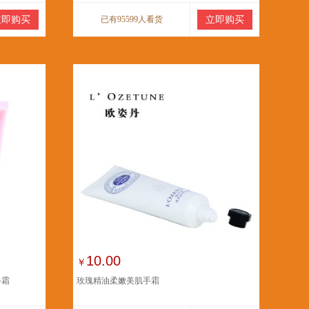
立即购买
已有95599人看货
立即购买
10.00
￥
手霜
玫瑰精油柔嫩美肌手霜