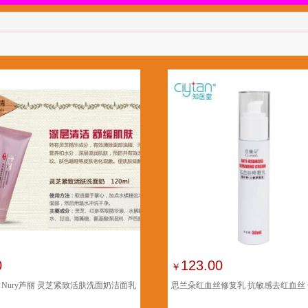
0
123.00
￥
 Nury芦丽 灵芝紧致活肤洗面奶洁面乳
思兰朵红血丝修复乳 抗敏感去红血丝