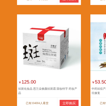
125.00
53.5
￥
￥
祛斑化妆品 思兰朵焕颜祛斑霜 国妆特字 药妆产
中药祛痘产
品
坑修复
已有104004人看货
立即购买
已有