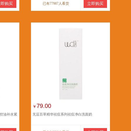
立即购买
已有77987人看货
立即购买
79.00
￥
白控油补水紧
无逗百草精华祛痘系列祛痘净白洗面奶