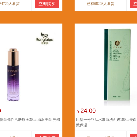
74725人看货
立即购买
已有68263人看货
0
24.00
￥
悦白弹性活肤原液30ml 滋润美白 光滑
巨型一号丝瓜水嫩白洗面奶100ml美
致保湿