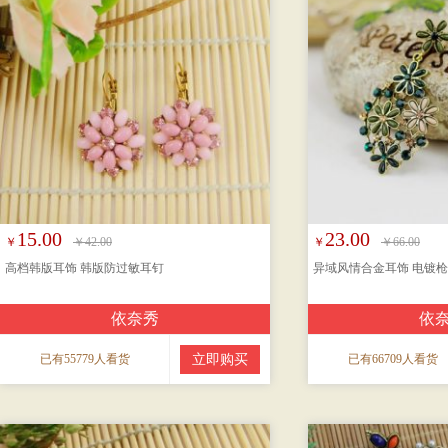
15.00
23.00
￥
￥42.00
￥
￥66.00
高档韩版耳饰 韩版防过敏耳钉
异域风情合金耳饰 电镀
依奈秀
依
已有55779人看货
立即购买
已有66709人看货