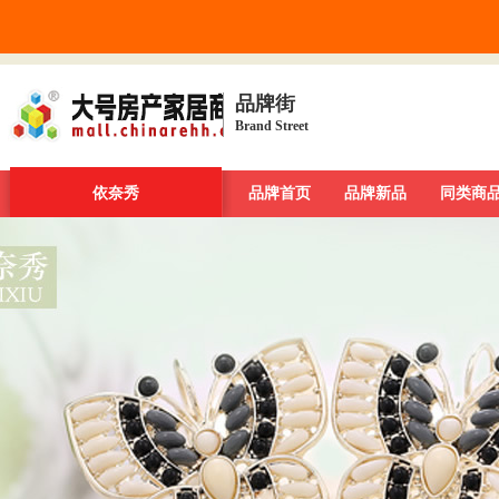
品牌街
Brand Street
品牌街
一周新发现
依奈秀
今日最大牌
品牌首页
新品发布汇
品牌新品
品牌库
同类商