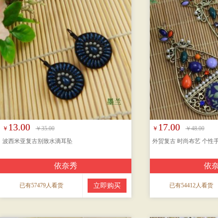
13.00
17.00
￥
￥35.00
￥
￥48.00
波西米亚复古别致水滴耳坠
外贸复古 时尚布艺 个性
依奈秀
依
已有57479人看货
立即购买
已有54412人看货