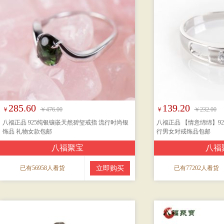
285.60
139.20
￥
￥476.00
￥
￥232.00
八福正品 925纯银镶嵌天然碧玺戒指 流行时尚银
八福正品 【情意绵绵】9
饰品 礼物女款包邮
行男女对戒饰品包邮
八福聚宝
八福
已有56958人看货
立即购买
已有77202人看货