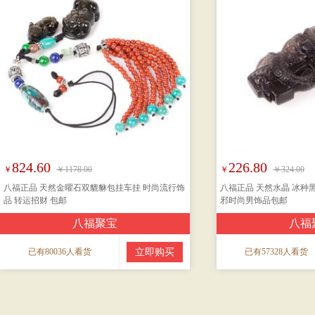
824.60
226.80
￥
￥1178.00
￥
￥324.00
八福正品 天然金曜石双貔貅包挂车挂 时尚流行饰
八福正品 天然水晶 冰种
品 转运招财 包邮
邪时尚男饰品包邮
八福聚宝
八福
已有80036人看货
立即购买
已有57328人看货