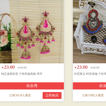
23.00
23.00
￥
￥65.00
￥
￥65.00
纯正波西米亚 个性民族风格 耳环
外贸复古 时尚高端 个性
依奈秀
依
已有56518人看货
立即购买
已有55892人看货