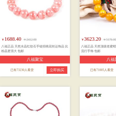
1688.40
3623.20
￥
￥2412.00
￥
￥5176.0
八福正品 天然水晶红纹石手链招桃花转运饰品 比
八福正品 天然顶级老蜜蜡
粉晶更强大 包邮
流行手饰 包邮
八福聚宝
八福
已有73230人看货
立即购买
已有71005人看货