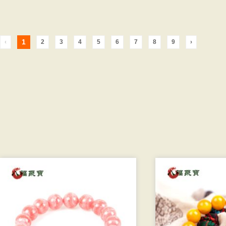
1
‹
2
3
4
5
6
7
8
9
›