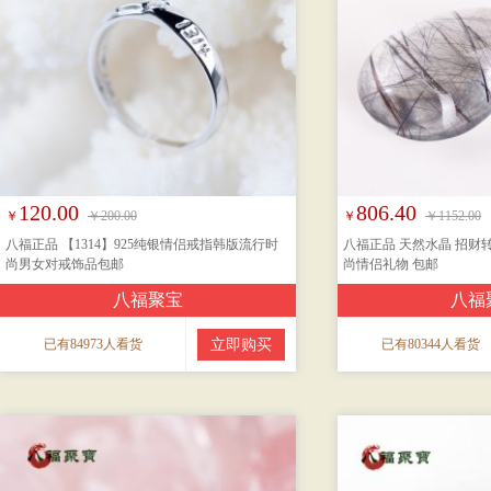
120.00
806.40
￥
￥200.00
￥
￥1152.00
八福正品 【1314】925纯银情侣戒指韩版流行时
八福正品 天然水晶 招财
尚男女对戒饰品包邮
尚情侣礼物 包邮
八福聚宝
八福
已有84973人看货
立即购买
已有80344人看货