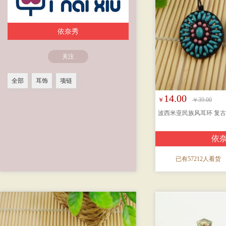
依奈秀
关注
全部
耳饰
项链
14.00
￥
￥39.00
波西米亚民族风耳环 复
依
已有57212人看货