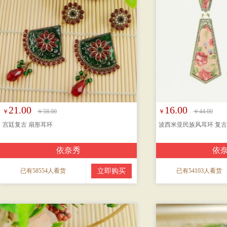
21.00
16.00
￥
￥58.00
￥
￥44.00
宫廷复古 扇形耳环
波西米亚民族风耳环 复
依奈秀
依
已有58554人看货
立即购买
已有54103人看货