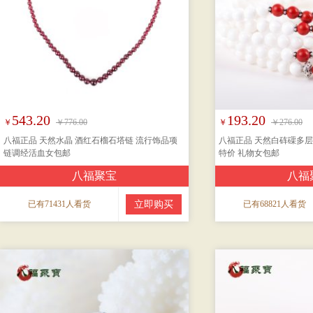
543.20
193.20
￥
￥776.00
￥
￥276.00
八福正品 天然水晶 酒红石榴石塔链 流行饰品项
八福正品 天然白砗磲多层
链调经活血女包邮
特价 礼物女包邮
八福聚宝
八福
已有71431人看货
立即购买
已有68821人看货