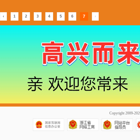
7
‹
1
2
3
4
5
6
›
Copyright 2009-