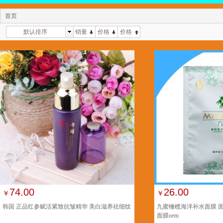
首页
默认排序
销量
价格
价格
74.00
26.00
￥
￥
韩国 正品红参赋活紧致抗皱精华 美白滋养祛细纹
九蜜橄榄海洋补水面膜 
面膜oem