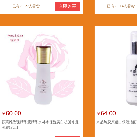
已有75122人看货
立即购买
已有71114人看货
60.00
64.00
￥
￥
蓉莱雅玫瑰精华液精华水补水保湿美白祛斑修复
水晶纯胶原蛋白保湿洁面
抗皱130ml