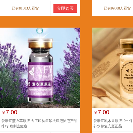
已有81303人看货
立即购买
已有99308人看货
7.00
7.00
￥
￥
爱肤宜薰衣草原液 去痘印祛痘印祛痘疤除疤产品
爱肤宜乳木果原液10m 
排行 粉刺去痘痘
补水修复安瓶正品