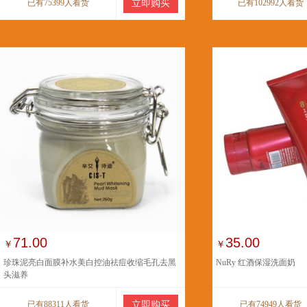
已有75399人看货
立即购买
已有102992人看货
71.00
35.00
￥
￥
珍珠泥亮白面膜补水美白控油祛痘收缩毛孔去黑
NuRy 红酒保湿洗面奶
头滋养
已有88311人看货
立即购买
已有74949人看货