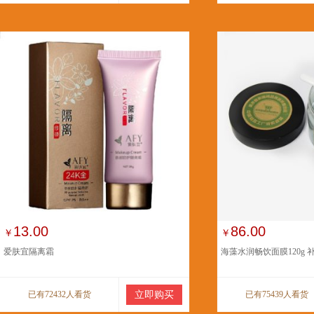
13.00
86.00
￥
￥
爱肤宜隔离霜
海藻水润畅饮面膜120g
已有72432人看货
立即购买
已有75439人看货