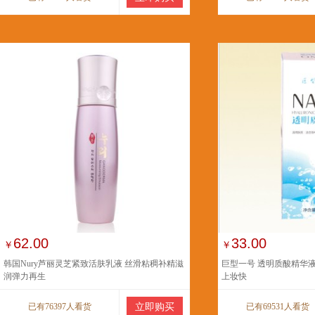
62.00
33.00
￥
￥
韩国Nury芦丽灵芝紧致活肤乳液 丝滑粘稠补精滋
巨型一号 透明质酸精华液
润弹力再生
上妆快
已有76397人看货
立即购买
已有69531人看货