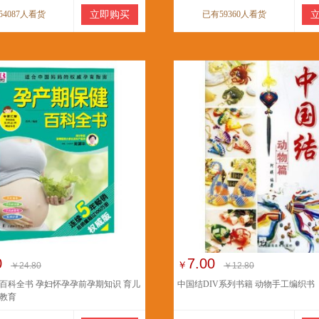
54087人看货
立即购买
已有59360人看货
0
7.00
￥
￥24.80
￥12.80
百科全书 孕妇怀孕孕前孕期知识 育儿
中国结DIV系列书籍 动物手工编织书
教育