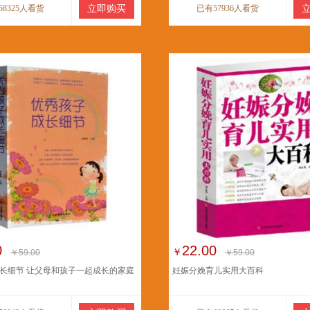
58325人看货
立即购买
已有57936人看货
0
22.00
￥
￥59.00
￥59.00
长细节 让父母和孩子一起成长的家庭
妊娠分娩育儿实用大百科