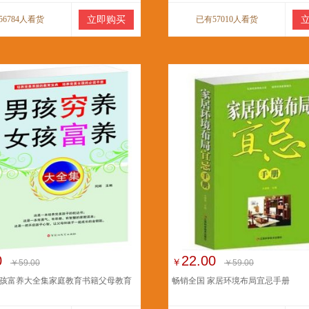
56784人看货
立即购买
已有57010人看货
0
22.00
￥
￥59.00
￥59.00
孩富养大全集家庭教育书籍父母教育
畅销全国 家居环境布局宜忌手册