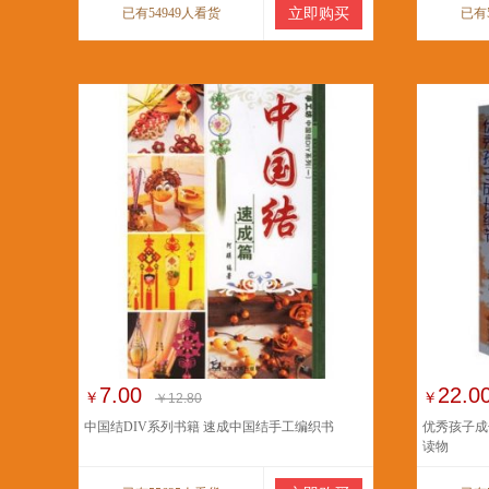
已有54949人看货
立即购买
已有
7.00
22.0
￥
￥
￥12.80
中国结DIV系列书籍 速成中国结手工编织书
优秀孩子成
读物