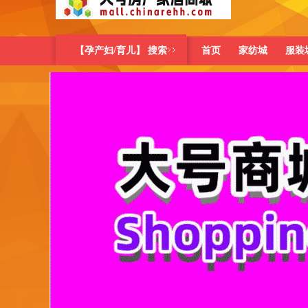
【孕产妇/育儿】 搜索
首页
家纺城
服装