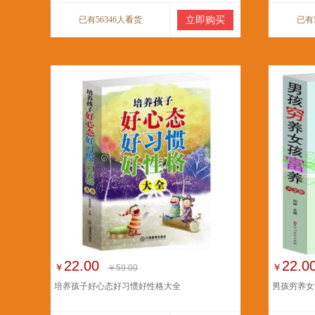
已有56346人看货
立即购买
已有
22.00
22.0
￥
￥
￥59.00
培养孩子好心态好习惯好性格大全
男孩穷养女