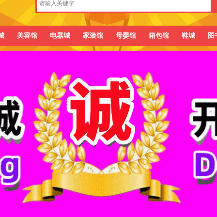
城
美容馆
电器城
家装馆
母婴馆
箱包馆
鞋城
图