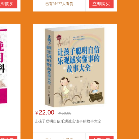
立即购买
已有51677人看货
立即购买
22.00
￥
￥59.00
让孩子聪明自信乐观诚实懂事的故事大全