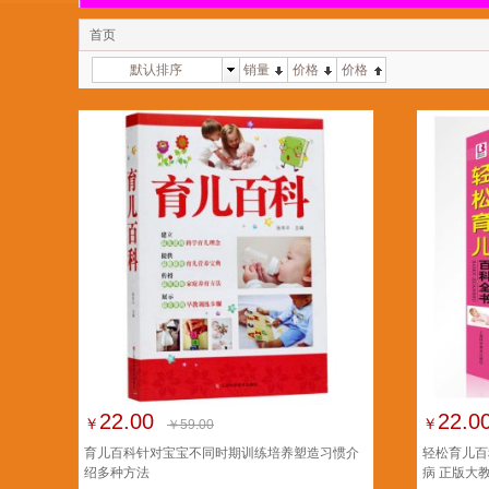
首页
默认排序
销量
价格
价格
22.00
22.0
￥
￥
￥59.00
育儿百科针对宝宝不同时期训练培养塑造习惯介
轻松育儿百科
绍多种方法
病 正版大