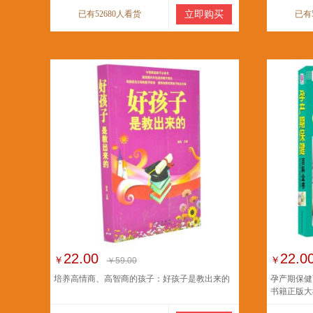
已有52680人看货
立即购买
已有
22.00
22.0
￥
￥
￥59.00
培养高情商、高智商的孩子：好孩子是教出来的
孕产期保健
书籍正版大