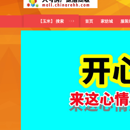
【玉米】 搜索
首页
家纺城
服装