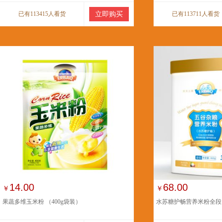
已有113415人看货
立即购买
已有113711人看货
14.00
68.00
￥
￥
果蔬多维玉米粉 （400g袋装）
水苏糖护畅营养米粉全段（