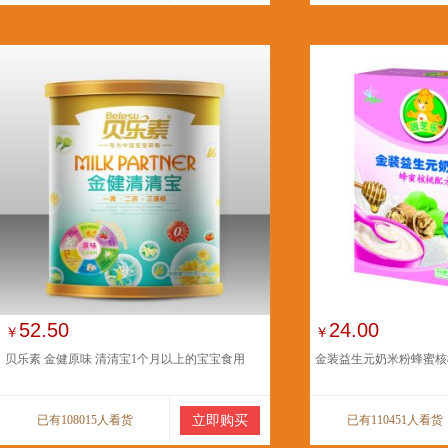
52.50
24.00
￥
￥
贝乐素 金健原味 清清宝1个月以上的宝宝食用
金装益生元奶米粉蜂蜜核
已有108015人看货
立即购买
已有110451人看货