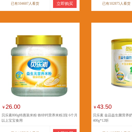
已有104607人看货
立即购买
已有102875人看货
26.00
43.50
￥
￥
贝乐素800g特惠装米粉 铁锌钙营养米粉2段 6个月
贝乐素 金品益生菌营养
以上宝宝食用
400g*12听