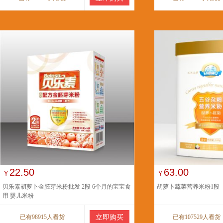
22.50
63.00
￥
￥
贝乐素胡萝卜金胚芽米粉批发 2段 6个月的宝宝食
胡萝卜蔬菜营养米粉1段（
用 婴儿米粉
已有98915人看货
立即购买
已有107529人看货