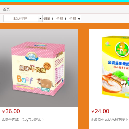
首页
默认排序
销量
价格
价格
36.00
24.00
￥
￥
原味牛肉绒 （10g*10袋/盒 ）
金装益生元奶米粉胡萝卜