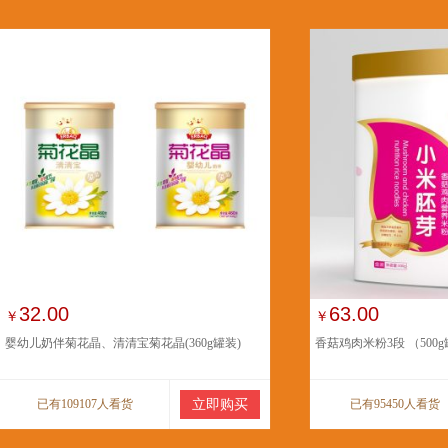
32.00
63.00
￥
￥
婴幼儿奶伴菊花晶、清清宝菊花晶(360g罐装)
香菇鸡肉米粉3段 （500
已有109107人看货
立即购买
已有95450人看货