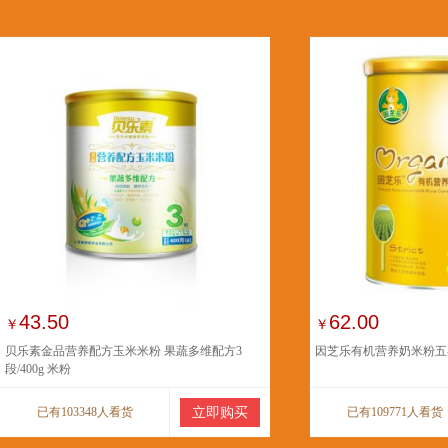
43.50
62.00
￥
￥
贝乐素金品营养配方玉米米粉 果蔬多维配方3
因芝乐有机营养奶米粉五
段/400g 米粉
已有103348人看货
立即购买
已有109771人看货