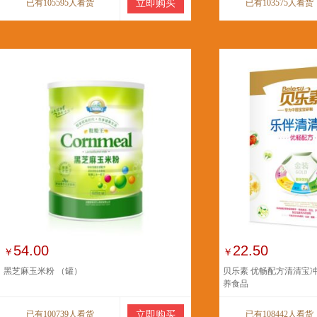
已有105595人看货
立即购买
已有103575人看货
54.00
22.50
￥
￥
黑芝麻玉米粉 （罐）
贝乐素 优畅配方清清宝冲剂
养食品
已有100739人看货
立即购买
已有108442人看货