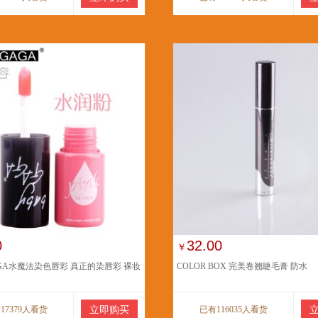
0
32.00
￥
AGA水魔法染色唇彩 真正的染唇彩 裸妆
COLOR BOX 完美卷翘睫毛膏 防水
17379人看货
立即购买
已有116035人看货