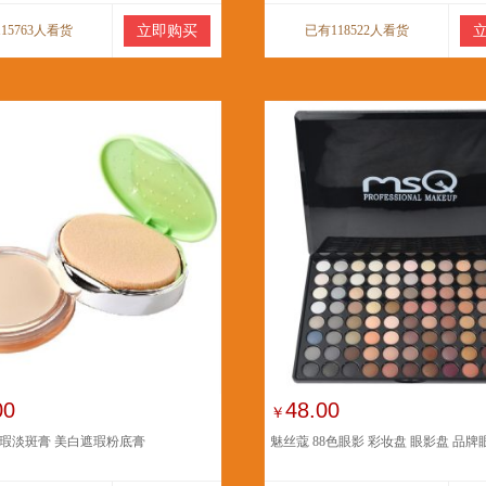
15763人看货
立即购买
已有118522人看货
00
48.00
￥
瑕淡斑膏 美白遮瑕粉底膏
魅丝蔻 88色眼影 彩妆盘 眼影盘 品牌