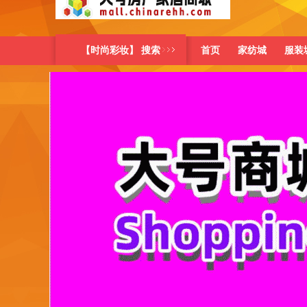
【时尚彩妆】 搜索
首页
家纺城
服装