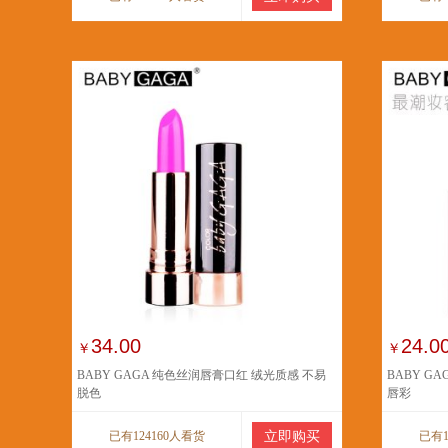
34.00
24.0
￥
￥
BABY GAGA 纯色丝润唇膏口红 绒光质感 不易
BABY G
脱色
唇彩
已有124160人看货
立即购买
已有1