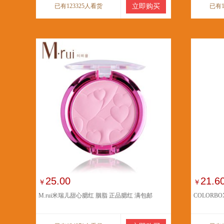
已有123325人看货
立即购买
已有1
25.00
21.6
￥
￥
M.rui米瑞儿甜心腮红 胭脂 正品腮红 满包邮
COLORB