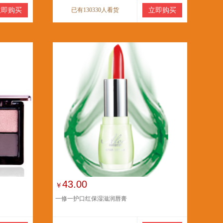
立即购买
已有130330人看货
立即购买
43.00
￥
一修一护口红保湿滋润唇膏