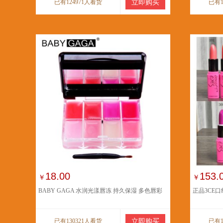
已有124971人看货
立即购买
已有1
18.00
153.
￥
￥
BABY GAGA 水润光漾唇冻 持久保湿 多色唇彩
正品3CE
已有130321人看货
立即购买
已有1