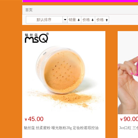
首页
默认排序
销量
价格
价格
45.00
90.0
￥
￥
魅丝蔻 丝柔蜜粉 哑光散粉28g 定妆粉遮瑕控油
3ce口红 