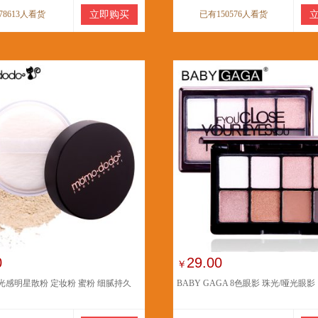
78613人看货
立即购买
已有150576人看货
0
29.00
￥
odo光感明星散粉 定妆粉 蜜粉 细腻持久
BABY GAGA 8色眼影 珠光/哑光眼影