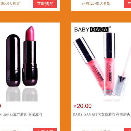
16050人看货
立即购买
已有120781人看货
0
20.00
￥
OX 山茶花滋养唇膏 保湿滋润
BABY GAGA绯闻女孩唇彩 弹性刷头