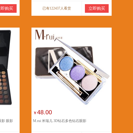
立即购买
已有122437人看货
立即购买
48.00
￥
眼影 眼影
M.rui 米瑞儿 3D钻石多色钻石眼影