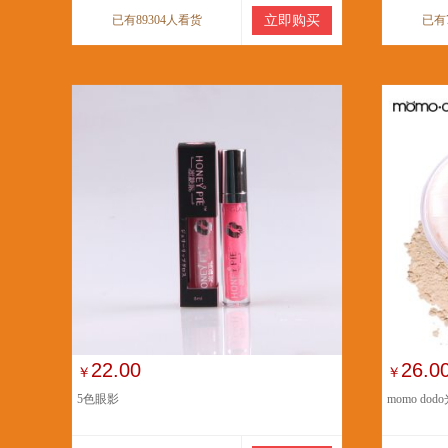
已有89304人看货
立即购买
已有
22.00
26.0
￥
￥
5色眼影
momo d