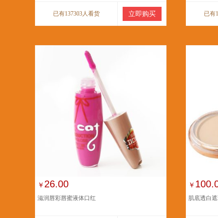
已有137303人看货
立即购买
已有1
26.00
100.
￥
￥
滋润唇彩唇蜜液体口红
肌底透白遮