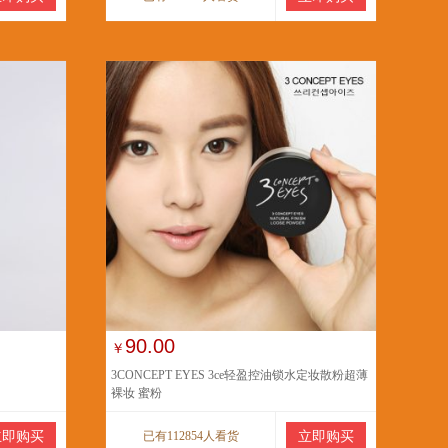
90.00
￥
3CONCEPT EYES 3ce轻盈控油锁水定妆散粉超薄
裸妆 蜜粉
立即购买
已有112854人看货
立即购买