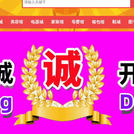
城
美容馆
电器城
家装馆
母婴馆
箱包馆
鞋城
图