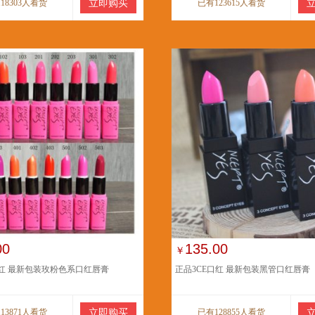
18303人看货
立即购买
已有123615人看货
00
135.00
￥
口红 最新包装玫粉色系口红唇膏
正品3CE口红 最新包装黑管口红唇膏
13871人看货
立即购买
已有128855人看货