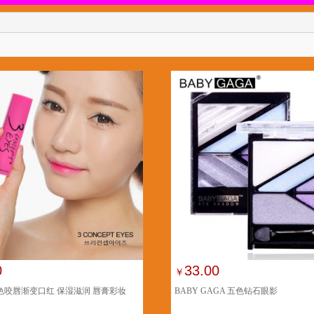
0
33.00
￥
三色咬唇渐变口红 保湿滋润 唇膏彩妆
BABY GAGA 五色钻石眼影