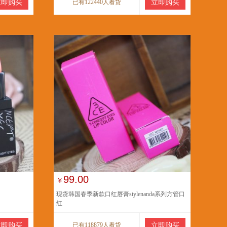
立即购买
已有122440人看货
立即购买
99.00
￥
现货韩国春季新款口红唇膏stylenanda系列方管口
红
立即购买
已有118879人看货
立即购买