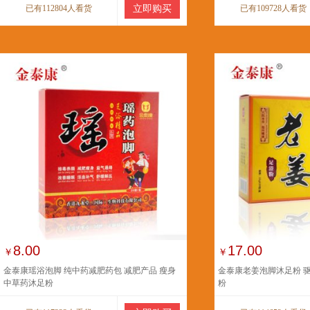
已有112804人看货
立即购买
已有109728人看货
8.00
17.00
￥
￥
金泰康瑶浴泡脚 纯中药减肥药包 减肥产品 瘦身
金泰康老姜泡脚沐足粉 
中草药沐足粉
粉