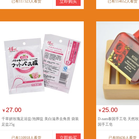
已有117323人看货
立即购买
已有114652人看货
27.00
25.00
￥
￥
千草妍玫瑰足浴盐/泡脚盐 美白滋养去角质 袋装
D-nam泰国手工皂 天然
足盐25g
国手工皂
已有110918人看货
立即购买
已有89436人看货