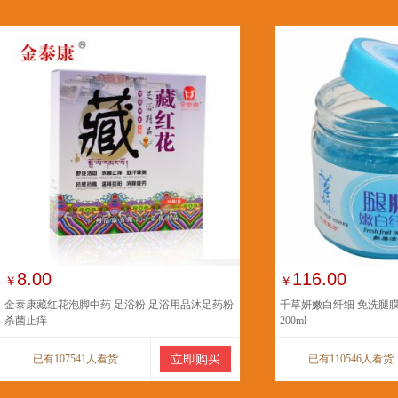
8.00
116.00
￥
￥
金泰康藏红花泡脚中药 足浴粉 足浴用品沐足药粉
千草妍嫩白纤细 免洗腿
杀菌止痒
200ml
已有107541人看货
立即购买
已有110546人看货