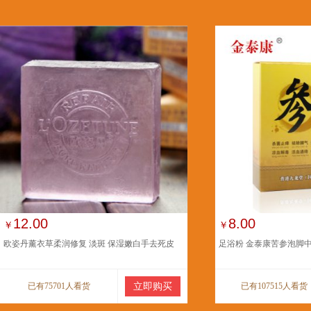
12.00
8.00
￥
￥
欧姿丹薰衣草柔润修复 淡斑 保湿嫩白手去死皮
足浴粉 金泰康苦参泡脚
已有75701人看货
立即购买
已有107515人看货