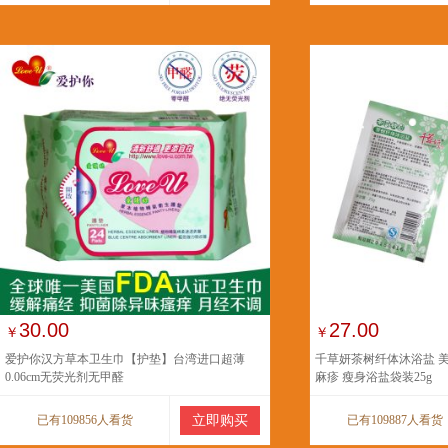
30.00
27.00
￥
￥
爱护你汉方草本卫生巾【护垫】台湾进口超薄
千草妍茶树纤体沐浴盐 美
0.06cm无荧光剂无甲醛
麻疹 瘦身浴盐袋装25g
已有109856人看货
立即购买
已有109887人看货