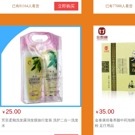
已有81164人看货
立即购买
已有77688人看货
25.00
35.00
￥
￥
芳至柔顺洗发露润发膜旅行套装 洗护二合一洗发
金泰康排毒养颜中药泡脚
水
粉 足疗用品