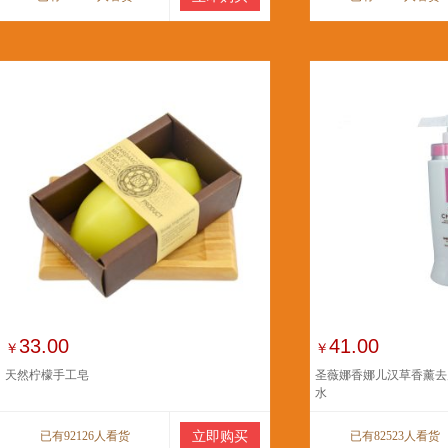
33.00
41.00
￥
￥
天然柠檬手工皂
圣薇娜香娜儿汉草香薰去屑
水
已有92126人看货
立即购买
已有82523人看货