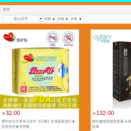
首页
默认排序
销量
价格
价格
32.00
132.00
￥
￥
爱护你汉方草本卫生巾【日用】台湾原装进口★
精方健发防脱育发露 生
无荧光剂★无甲醛
患者