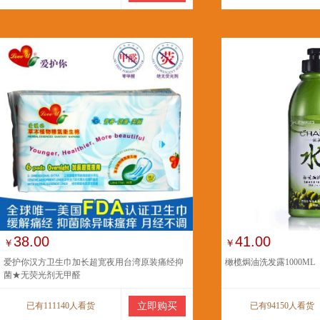
38.00
41.00
￥
￥
爱护你汉方卫生巾加长超宽夜用台湾原装痛经抑
橄榄焗油洗发露1000ML
菌★无荧光剂无甲醛
已有111140人看货
立即购买
已有94150人看货