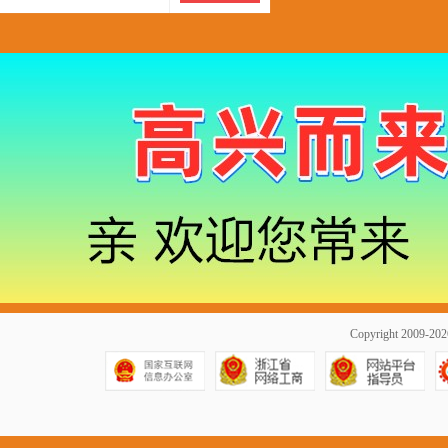
Copyright 2009-