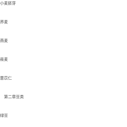
小麦胚芽
荞麦
燕麦
莜麦
薏苡仁
第二章豆类
绿豆