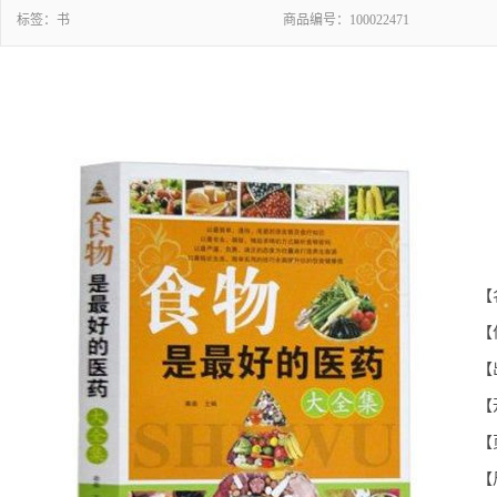
标签：
书
商品编号：
100022471
【
【
【
【
【
【