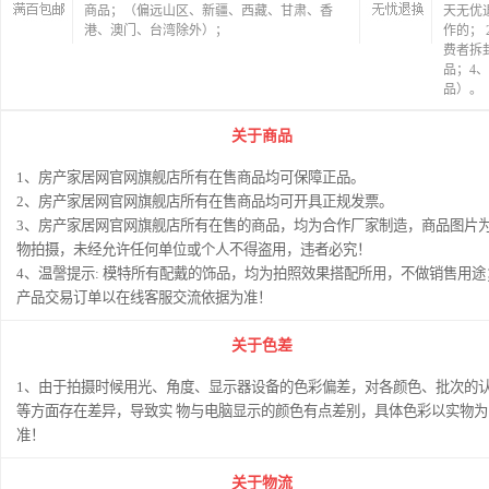
商品；（偏远山区、新疆、西藏、甘肃、香
天无优
港、澳门、台湾除外）；
作的；
费者拆
品；4
品）。
关于商品
1、房产家居网官网旗舰店所有在售商品均可保障正品。
2、房产家居网官网旗舰店所有在售商品均可开具正规发票。
3、房产家居网官网旗舰店所有在售的商品，均为合作厂家制造，商品图片
物拍摄，未经允许任何单位或个人不得盗用，违者必究！
4、温謦提示: 模特所有配戴的饰品，均为拍照效果搭配所用，不做销售用途
产品交易订单以在线客服交流依据为准！
关于色差
1、由于拍摄时候用光、角度、显示器设备的色彩偏差，对各颜色、批次的
等方面存在差异，导致实 物与电脑显示的颜色有点差别，具体色彩以实物为
准！
关于物流