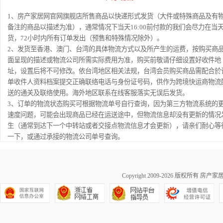
1、房产家居网官网旗舰店所售商品以快递形式发货（大件或特殊商品及有
备注的商品以描述为准），通常情况下当天16:00前付款的我们会尽力在当
货，72小时内所有订单发出（预售和特殊情况除外）。
2、发货至香港、澳门、台湾的具体物流方式以及所产生的运费，按购买商
面呈现的描述或物流公司所需实际费用为准，购买前敬请仔细设置好收件地
址，设置后将不可修改。依台湾地区相关法规，台湾会员购买商品需配合於
单收件人资料档案提交正确联络电话与身份证号码，供作为跨境快运商物流
送的通关及联络使用。海外地区联系在线客服落实无误后发货。
3、订单的物流状态购买可根据物流单号自行查询，因为第三方物流系统的
速度问题，可能会出现商品已经在运送途中，但物流信息却没有更新的情况
生（通常到达下一个中转站或者交接点物流信息才会更新），请亲们耐心等
一下，或通过承接的物流公司单号查询。
Copyright 2009-2026 版权所有
房产家居网ma