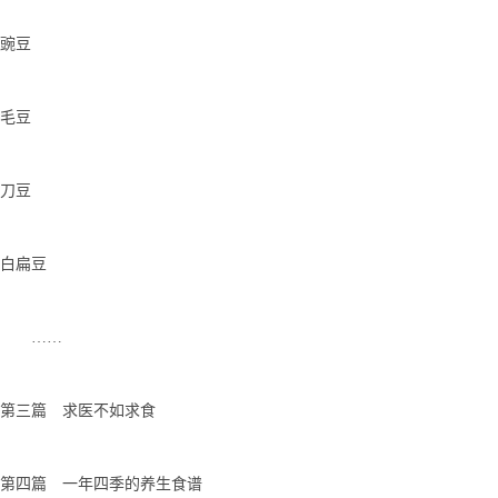
豌豆
毛豆
刀豆
白扁豆
……
第三篇 求医不如求食
第四篇 一年四季的养生食谱