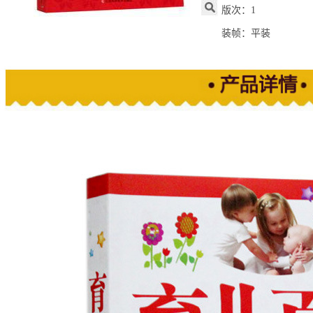
版次：1
装帧：平装