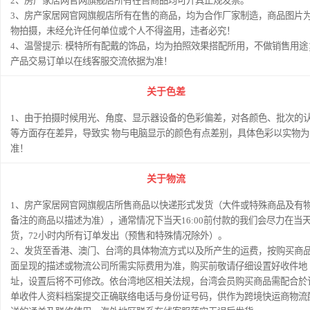
2、房产家居网官网旗舰店所有在售商品均可开具正规发票。
3、房产家居网官网旗舰店所有在售的商品，均为合作厂家制造，商品图片
物拍摄，未经允许任何单位或个人不得盗用，违者必究！
4、温謦提示: 模特所有配戴的饰品，均为拍照效果搭配所用，不做销售用途
产品交易订单以在线客服交流依据为准！
关于色差
1、由于拍摄时候用光、角度、显示器设备的色彩偏差，对各颜色、批次的
等方面存在差异，导致实 物与电脑显示的颜色有点差别，具体色彩以实物为
准！
关于物流
1、房产家居网官网旗舰店所售商品以快递形式发货（大件或特殊商品及有
备注的商品以描述为准），通常情况下当天16:00前付款的我们会尽力在当
货，72小时内所有订单发出（预售和特殊情况除外）。
2、发货至香港、澳门、台湾的具体物流方式以及所产生的运费，按购买商
面呈现的描述或物流公司所需实际费用为准，购买前敬请仔细设置好收件地
址，设置后将不可修改。依台湾地区相关法规，台湾会员购买商品需配合於
单收件人资料档案提交正确联络电话与身份证号码，供作为跨境快运商物流