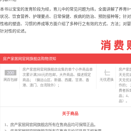
本书以宝宝的发育阶段为经，育儿中的常见问题为纬，全面讲解了养育0
状况、饮食营养、护理要点、日常保健、疾病的防治、预防接种等；针对
性格的塑造、习惯的养成等方面介绍了多种行之有效的方式、方法；对婴
针对性的论述。
房产家居网官网旗舰店购物须知
房产家居网官网旗舰店出售的单个小件商品单
房产家
次累计满200元的包邮，大件商品、描述规定
天无优
商品；（偏远山区、新疆、西藏、甘肃、香
天无优
港、澳门、台湾除外）；
作的；
费者拆
品；4
品）。
关于商品
1、房产家居网官网旗舰店所有在售商品均可保障正品。