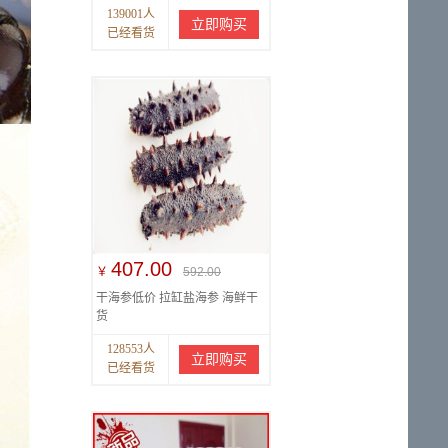
139001人
立即购买
已经看货
407.00
￥
592.00
干海参低价 拉缸盐海参 海鲜干
货
128553人
立即购买
已经看货