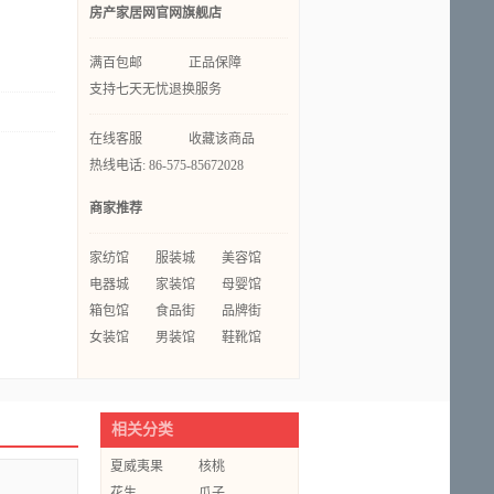
房产家居网官网旗舰店
满百包邮
正品保障
支持七天无忧退换服务
在线客服
收藏该商品
热线电话: 86-575-85672028
商家推荐
家纺馆
服装城
美容馆
电器城
家装馆
母婴馆
箱包馆
食品街
品牌街
女装馆
男装馆
鞋靴馆
相关分类
夏威夷果
核桃
花生
瓜子