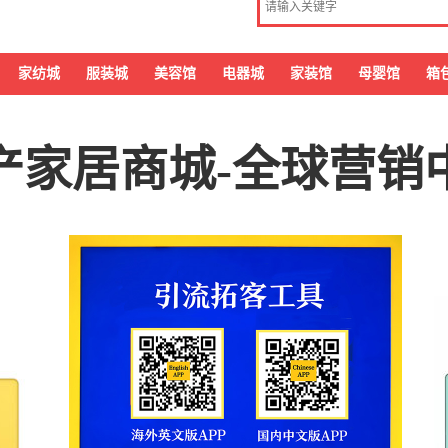
家纺城
服装城
美容馆
电器城
家装馆
母婴馆
箱
产家居商城-全球营销