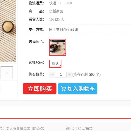
物流运费：
快递：
¥
10.00
商 品：
全新商品
看货人数：
109125
人
支付方式：
网上支付/银行转账
选择颜色：
选择尺码：
默认
购买数量：
(库存还剩
500
个)
号：
麦大叔夏威夷果 185克/袋
颜色：
185克/每袋