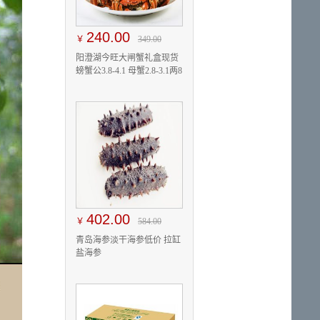
240.00
￥
349.00
阳澄湖今旺大闸蟹礼盒现货
螃蟹公3.8-4.1 母蟹2.8-3.1两8
只
402.00
￥
584.00
青岛海参淡干海参低价 拉缸
盐海参