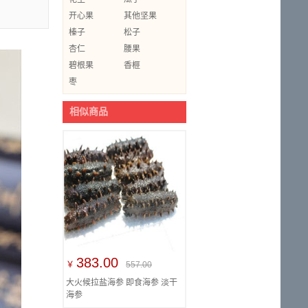
开心果
其他坚果
榛子
松子
杏仁
腰果
碧根果
香榧
枣
相似商品
383.00
￥
557.00
大火候拉盐海参 即食海参 淡干
海参