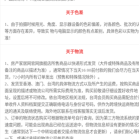
关于色差
1、由于拍摄时候用光、角度、显示器设备的色彩偏差，对各颜色、批次的
等方面存在差异，导致实 物与电脑显示的颜色有点差别，具体色彩以实物为
准！
关于物流
1、房产家居网官网旗舰店所售商品以快递形式发货（大件或特殊商品及有
备注的商品以描述为准），通常情况下当天16:00前付款的我们会尽力在当
货，72小时内所有订单发出（预售和特殊情况除外）。
2、发货至香港、澳门、台湾的具体物流方式以及所产生的运费，按购买商
面呈现的描述或物流公司所需实际费用为准，购买前敬请仔细设置好收件地
址，设置后将不可修改。依台湾地区相关法规，台湾会员购买商品需配合於
单收件人资料档案提交正确联络电话与身份证号码，供作为跨境快运商物流
送的通关及联络使用。海外地区联系在线客服落实无误后发货。
3、订单的物流状态购买可根据物流单号自行查询，因为第三方物流系统的
速度问题，可能会出现商品已经在运送途中，但物流信息却没有更新的情况
生（通常到达下一个中转站或者交接点物流信息才会更新），请亲们耐心等
一下，或通过承接的物流公司单号查询。