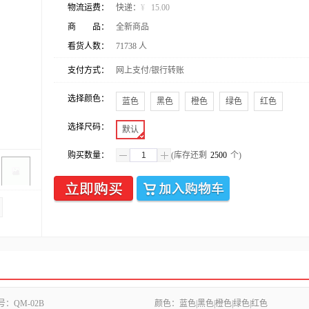
物流运费：
快递：
¥
15.00
商 品：
全新商品
看货人数：
71738
人
支付方式：
网上支付/银行转账
选择颜色：
蓝色
黑色
橙色
绿色
红色
选择尺码：
默认
购买数量：
(库存还剩
2500
个)
号：
QM-02B
颜色：
蓝色|黑色|橙色|绿色|红色