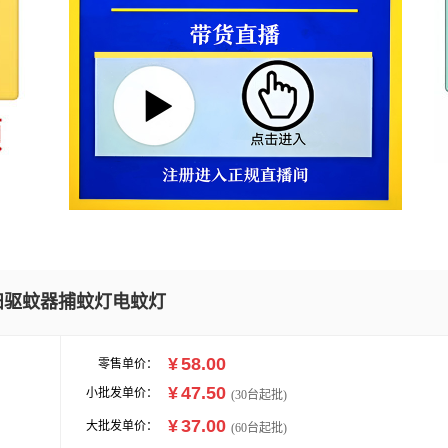
妇驱蚊器捕蚊灯电蚊灯
¥
58.00
零售单价：
¥
47.50
小批发单价：
(
30
台起批)
¥
37.00
大批发单价：
(60台起批)