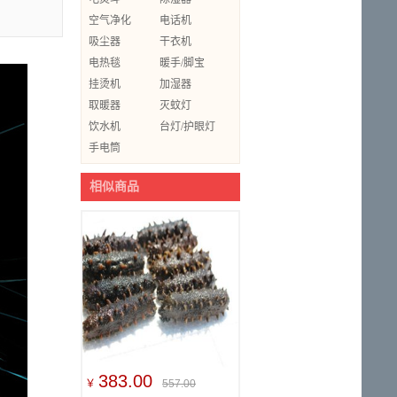
空气净化
电话机
吸尘器
干衣机
电热毯
暖手/脚宝
挂烫机
加湿器
取暖器
灭蚊灯
饮水机
台灯/护眼灯
手电筒
相似商品
383.00
￥
557.00