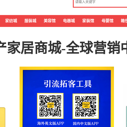
家纺城
服装城
美容馆
电器城
家装馆
母婴馆
箱
产家居商城-全球营销