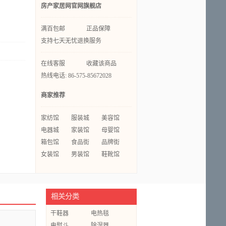
房产家居网官网旗舰店
满百包邮
正品保障
支持七天无忧退换服务
在线客服
收藏该商品
热线电话: 86-575-85672028
商家推荐
家纺馆
服装城
美容馆
电器城
家装馆
母婴馆
箱包馆
食品街
品牌街
女装馆
男装馆
鞋靴馆
相关分类
干鞋器
电热毯
电熨斗
除湿器