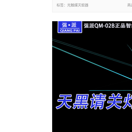
标签：
光触媒灭蚊器
商