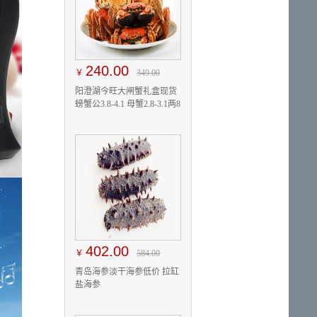
240.00
￥
349.00
阳澄湖今旺大闸蟹礼盒现货
螃蟹公3.8-4.1 母蟹2.8-3.1两8
只
402.00
￥
584.00
青岛海参淡干海参低价 拉缸
盐海参